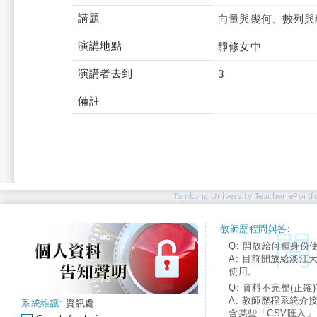
講題
向量與幾何、數列與
演講地點
靜修女中
演講者去到
3
備註
Tamkang University Teacher ePortfo
教師歷程問與答:
Q: 開放給何種身份
A: 目前開放給淡江
使用。
Q: 資料不完整(正確)
A: 教師歷程系統介
系統維護:
資訊處
含某些「CSV匯入