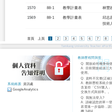
1570
88-1
教學計畫表
林豐
1569
88-1
教學計畫表
邱志
技術
(current)
首頁
上頁
1
2
3
4
5
6
7
8
Tamkang University Teacher ePortfo
教師歷程問與答:
Q: 開放給何種身份
A: 目前開放給淡江
使用。
Q: 資料不完整(正確)
A: 教師歷程系統介
系統維護:
資訊處
含某些「CSV匯入
GoogleAnalytics
交換方式與頻率。。
Q: 我無法登入?
A: 請確認您的單一
若需進一步協助，請
機:3484