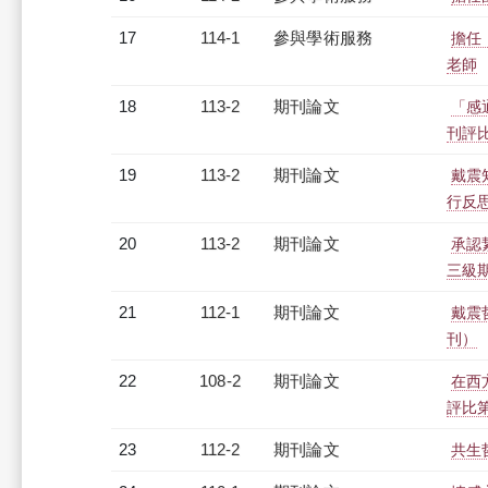
17
114-1
參與學術服務
擔任
老師
18
113-2
期刊論文
「感
刊評
19
113-2
期刊論文
戴震
行反
20
113-2
期刊論文
承認
三級
21
112-1
期刊論文
戴震
刊）
22
108-2
期刊論文
在西
評比
23
112-2
期刊論文
共生