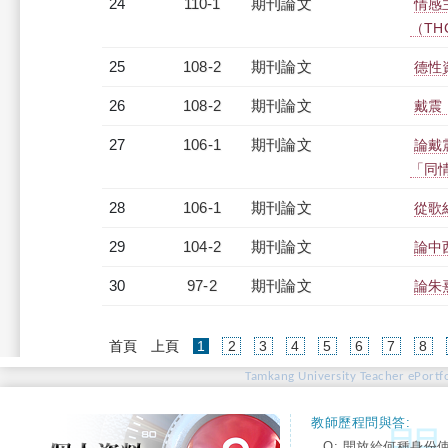
24
110-1
期刊論文
情感
（TH
25
108-2
期刊論文
德性
26
108-2
期刊論文
戴震
27
106-1
期刊論文
論戴
「同情
28
106-1
期刊論文
從歌
29
104-2
期刊論文
論中
30
97-2
期刊論文
論朱
(current)
首頁
上頁
1
2
3
4
5
6
7
8
Tamkang University Teacher ePortfo
教師歷程問與答:
Q: 開放給何種身份