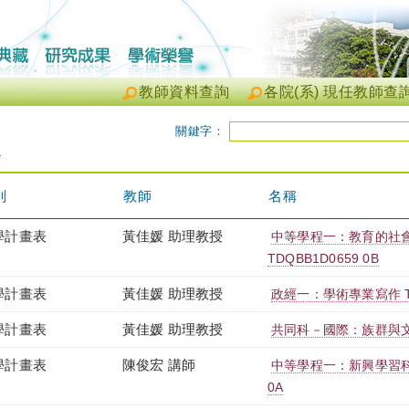
教師資料查詢
各院(系) 現任教師查
關鍵字：
心
別
教師
名稱
學計畫表
黃佳媛 助理教授
中等學程一：教育的社
TDQBB1D0659 0B
學計畫表
黃佳媛 助理教授
政經一：學術專業寫作 TRJ
學計畫表
黃佳媛 助理教授
共同科－國際：族群與文化 
學計畫表
陳俊宏 講師
中等學程一：新興學習科技
0A