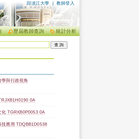
回淡江大學
|
教師登入
詢
歷屆教師查詢
統計分析
會學與行政視角
XB1H0190 0A
TGRXB0P0053 0A
應用 TDQBB1D0538