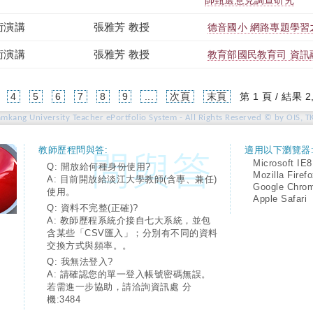
師甄選意見調查研究
術演講
張雅芳 教授
德音國小 網路專題學習
術演講
張雅芳 教授
教育部國民教育司 資訊
4
5
6
7
8
9
...
次頁
末頁
第 1 頁 / 結果 2
amkang University Teacher ePortfolio System - All Rights Reserved © by OIS, T
教師歷程問與答:
適用以下瀏覽器
Microsoft IE8
Q: 開放給何種身份使用?
Mozilla Firef
A: 目前開放給淡江大學教師(含專、兼任)
Google Chro
使用。
Apple Safari
Q: 資料不完整(正確)?
A: 教師歷程系統介接自七大系統，並包
含某些「CSV匯入」；分別有不同的資料
交換方式與頻率。。
Q: 我無法登入?
A: 請確認您的單一登入帳號密碼無誤。
若需進一步協助，請洽詢資訊處 分
機:3484