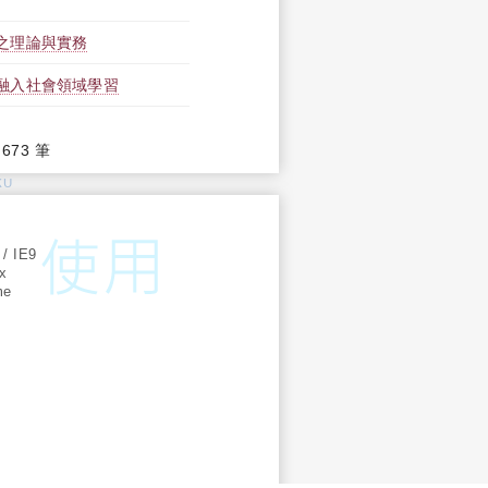
之理論與實務
融入社會領域學習
,673 筆
KU
:
 / IE9
ox
me