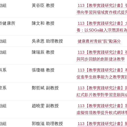
動組
黃谷臣 教授
113【教學實踐研究計畫】
導向學習與場域實作模式提
齡健康所
陳文和 教授
113【教學實踐研究計畫
養：以SDGs融入浮潛課程
動組
吳承恩 助理教授
健康農村青銀"肌"勵滿分
動組
陳瑞辰 教授
113【教學實踐研究計畫】視
與同步回饋的創新捷泳教學
科系
張瓊穗 教授
113【教學實踐研究計畫
促進學生敘事能力之教學實
管系
鄭哲斌 副教授
113【教學實踐研究計畫
紅式影片教學對學習意願與
動組
趙曉雯 副教授
113【教學實踐研究計畫】
虛擬情境教學提升軟式網球
動組
郭馥滋 助理教授
113【教學實踐研究計畫】