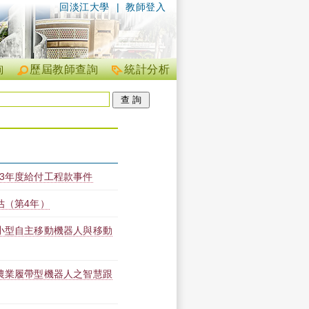
回淡江大學
|
教師登入
詢
歷屆教師查詢
統計分析
13年度給付工程款事件
估（第4年）
—小型自主移動機器人與移動
—農業履帶型機器人之智慧跟