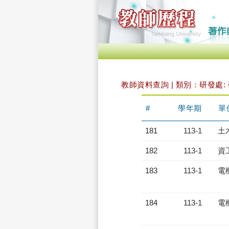
教師資料查詢 | 類別：研發處:
#
學年期
單
181
113-1
土
182
113-1
資
183
113-1
電
184
113-1
電