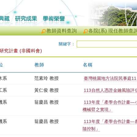
教師資料查詢
各院(系) 現任教師查
關鍵字：
 研究計畫 (非國科會)
位
教師
名稱
木系
范素玲 教授
臺灣桃園地方法院民事庭1
工系
黃仁俊 教授
113自然人憑證金鑰風險評
機系
翁慶昌 教授
113年度「產學合作計畫
機械臂之實現」
機系
翁慶昌 教授
113年度「產學合作計畫
隨控制」