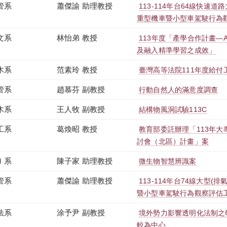
管系
蕭傑諭 助理教授
113-114年台64線快速道路
重型機車暨小型車駕駛行為
文系
林怡弟 教授
113年度「產學合作計畫—
及融入精準學習之成效」
木系
范素玲 教授
臺灣高等法院111年度給付
管系
趙慕芬 副教授
行動自然人的滿意度調查
木系
王人牧 副教授
結構物風洞試驗113C
工系
葛煥昭 教授
教育部委託辦理「113年
討會（北區）計畫」案
Ｉ系
陳子家 助理教授
微生物智慧辨識案
管系
蕭傑諭 助理教授
113-114年台74線大型(排
暨小型車駕駛行為觀察評估
法系
涂予尹 副教授
境外勢力影響透明化法制之
較為中心