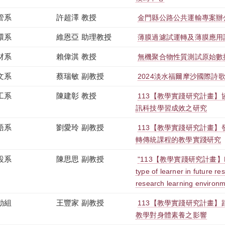
管系
許超澤 教授
金門縣公路公共運輸專案辦
環系
維恩亞 助理教授
薄膜過濾試運轉及薄膜應用
材系
賴偉淇 教授
無機聚合物性質測試原始數
文系
蔡瑞敏 副教授
2024淡水福爾摩沙國際詩
工系
陳建彰 教授
113【教學實踐研究計畫】
訊科技學習成效之研究
語系
劉愛玲 副教授
113【教學實踐研究計畫】
轉傳統課程的教學實踐研究
設系
陳思思 副教授
"113【教學實踐研究計畫】Devel
type of learner in future r
research learning environm
動組
王豐家 副教授
113【教學實踐研究計畫
教學對身體素養之影響