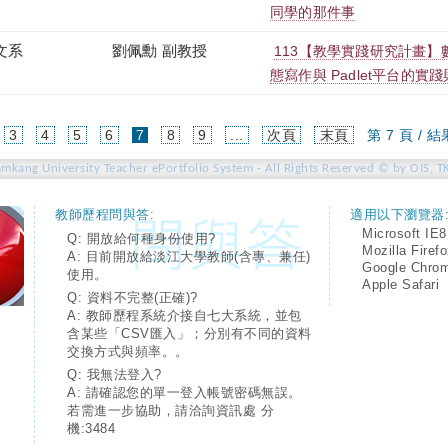
同學的那件事
文系
劉佩勳 副教授
113【教學實踐研究計畫
態寫作與 Padlet平台的實
(current)
3
4
5
6
7
8
9
...
次頁
末頁
第 7 頁 / 結
amkang University Teacher ePortfolio System - All Rights Reserved © by OIS, T
教師歷程問與答:
適用以下瀏覽器
Microsoft IE8
Q: 開放給何種身份使用?
Mozilla Firef
A: 目前開放給淡江大學教師(含專、兼任)
Google Chro
使用。
Apple Safari
Q: 資料不完整(正確)?
A: 教師歷程系統介接自七大系統，並包
含某些「CSV匯入」；分別有不同的資料
交換方式與頻率。。
Q: 我無法登入?
A: 請確認您的單一登入帳號密碼無誤。
若需進一步協助，請洽詢資訊處 分
機:3484