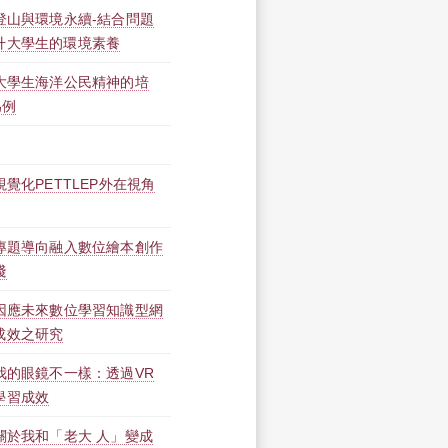
登山與環境永續-結合問題
升大學生的環境素養
】大學生海洋公民精神的培
為例
覺化PETTLEP外在視角
】專題導向融入數位繪本創作
踐
】因應未來數位學習知識型網
成效之研究
我的眼鏡不一樣：透過VR
學習成效
關於我和「老大 人」變成