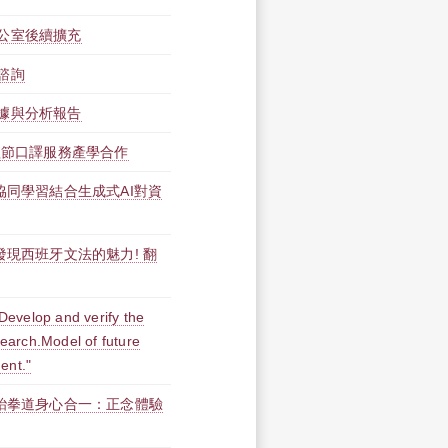
公室後續擴充
諮詢
據與分析報告
歌節口譯服務產學合作
協同學習結合生成式AI對資
發現西班牙文法的魅力! 翻
op and verify the
esearch.Model of future
ent."
】跆拳道身心合一：正念體驗