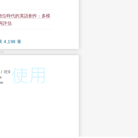
】數位時代的英語創作：多模
踐與評估
果 4,198 筆
KU
:
 / IE9
ox
me