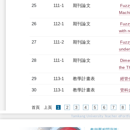
25
111-1
期刊論文
Fuzz
Machi
26
112-1
期刊論文
Fuzzy
with 
27
111-2
期刊論文
Fuzzy
under
28
111-1
期刊論文
Dimen
the T
29
113-1
教學計畫表
經管全
30
113-1
教學計畫表
管科企
(current)
首頁
上頁
1
2
3
4
5
6
7
8
Tamkang University Teacher ePortfo
教師歷程問與答: