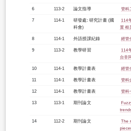
6
113-2
論文指導
管科
7
114-1
研發處: 研究計畫 (國
11
科會)
置 
8
114-1
外語授課紀錄
經管全
9
113-2
教學研習
11
台非同步
10
114-1
教學計畫表
經管全
11
114-1
教學計畫表
管科企
12
114-1
教學計畫表
管科一
13
113-1
期刊論文
Fuzzy
trend
14
112-2
期刊論文
The r
piece