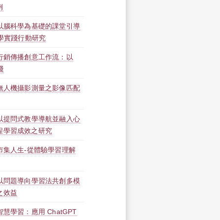
例
】以腦科學為基礎的課堂引導
教學實踐行動研究
】行銷傳播創意工作流：以
踐
】無人機攝影測量之影像匹配
】以提問式教學導航並融入心
程學習成效之研究
市集人生-從體驗學習理解
】以問題導向學習法共創多模
之效益
慧學習：應用 ChatGPT