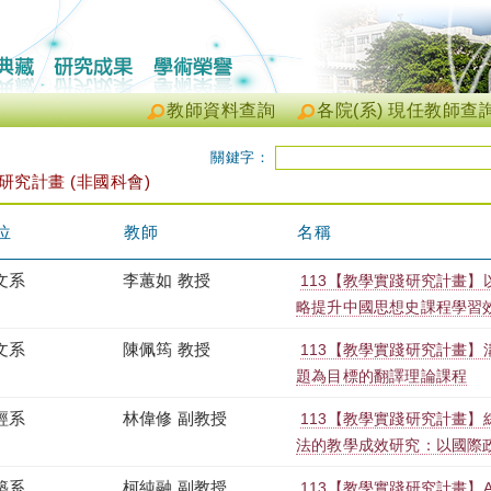
教師資料查詢
各院(系) 現任教師查
關鍵字：
 研究計畫 (非國科會)
位
教師
名稱
文系
李蕙如 教授
113【教學實踐研究計畫】
略提升中國思想史課程學習
文系
陳佩筠 教授
113【教學實踐研究計畫
題為目標的翻譯理論課程
經系
林偉修 副教授
113【教學實踐研究計畫
法的教學成效研究：以國際
築系
柯純融 副教授
113【教學實踐研究計畫】