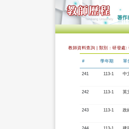
教師資料查詢 | 類別：研發處:
#
學年期
單
241
113-1
中
242
113-1
英
243
113-1
政
244
113-1
建