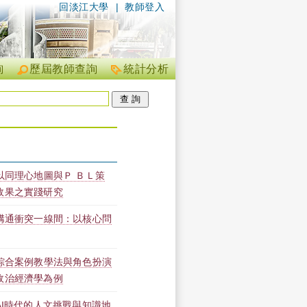
回淡江大學
|
教師登入
詢
歷屆教師查詢
統計分析
以同理心地圖與Ｐ ＢＬ策
效果之實踐研究
】溝通衝突一線間：以核心問
】綜合案例教學法與角色扮演
政治經濟學為例
AI時代的人文挑戰與知識地