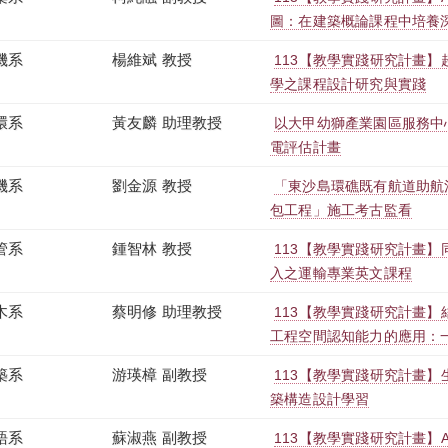
圖：在建築概論課程中培養
機系
楊維斌 教授
113【教學實踐研究計畫
學之課程設計研究與實踐
環系
黃友麟 助理教授
以大甲幼獅產業園區服務中
電評估計畫
機系
劉金源 教授
「東沙島環礁既有航道助航
包工程」施工考古監看
管系
鍾智林 教授
113【教學實踐研究計畫
入之運輸專業英文課程
木系
蔡明修 助理教授
113【教學實踐研究計畫】
工程空間認知能力的應用：
築系
游瑛樟 副教授
113【教學實踐研究計畫
築構造設計學習
語系
蘇淑燕 副教授
113【教學實踐研究計畫】