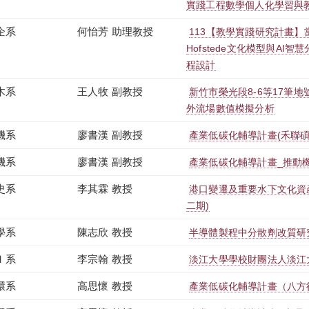
實踐工程數學個人化學習與
企系
何怡芳 助理教授
113【教學實踐研究計畫】當
Hofstede文化模型與AI
程設計
木系
王人牧 副教授
新竹市榮光段8-6等17筆
外流場數值模擬分析
機系
廖書漢 副教授
產業低碳化輔導計畫(禾聯碩
機系
廖書漢 副教授
產業低碳化輔導計畫_推動
史系
李其霖 教授
港口變遷及重要水下文化資
二期)
學系
陳志欣 教授
半導體製程中分散劑改質研
Ｉ系
李宗翰 教授
淡江大學學校財團法人淡江
環系
高思懷 教授
產業低碳化輔導計畫（八方