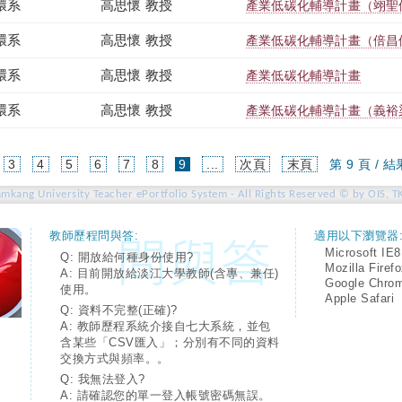
環系
高思懷 教授
產業低碳化輔導計畫（翊聖
環系
高思懷 教授
產業低碳化輔導計畫（倍昌
環系
高思懷 教授
產業低碳化輔導計畫
環系
高思懷 教授
產業低碳化輔導計畫（義裕
(current)
3
4
5
6
7
8
9
...
次頁
末頁
第 9 頁 / 結
amkang University Teacher ePortfolio System - All Rights Reserved © by OIS, T
教師歷程問與答:
適用以下瀏覽器
Microsoft IE8
Q: 開放給何種身份使用?
Mozilla Firef
A: 目前開放給淡江大學教師(含專、兼任)
Google Chro
使用。
Apple Safari
Q: 資料不完整(正確)?
A: 教師歷程系統介接自七大系統，並包
含某些「CSV匯入」；分別有不同的資料
交換方式與頻率。。
Q: 我無法登入?
A: 請確認您的單一登入帳號密碼無誤。