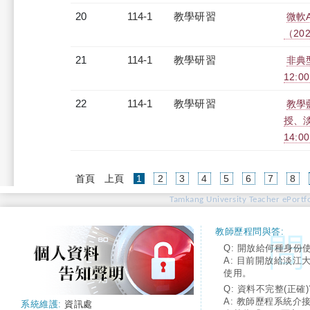
20
114-1
教學研習
微軟AI
（2025
21
114-1
教學研習
非典
12:00
22
114-1
教學研習
教學
授、淡
14:0
(current)
首頁
上頁
1
2
3
4
5
6
7
8
Tamkang University Teacher ePortfo
教師歷程問與答:
Q: 開放給何種身份
A: 目前開放給淡江
使用。
Q: 資料不完整(正確)
A: 教師歷程系統介
系統維護:
資訊處