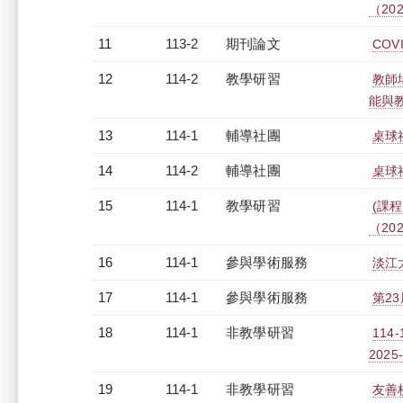
（2026
11
113-2
期刊論文
CO
12
114-2
教學研習
教師場
能與教師
13
114-1
輔導社團
桌球
14
114-2
輔導社團
桌球
15
114-1
教學研習
(課程
（2026
16
114-1
參與學術服務
淡江
17
114-1
參與學術服務
第2
18
114-1
非教學研習
114
2025-
19
114-1
非教學研習
友善校園