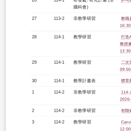
乒乓
國科會)
27
113-2
非教學研習
教職員
16:3
28
114-1
教學研習
打造
教授兼
13:3
29
114-1
教學研習
二次
09:50
30
114-1
教學計畫表
體育
1
114-2
非教學研習
114
2026-
2
114-2
非教學研習
初階健
3
114-2
教學研習
Can
12:00