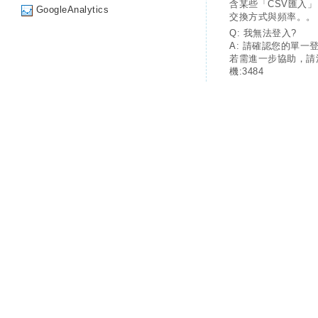
含某些「CSV匯入
GoogleAnalytics
交換方式與頻率。。
Q: 我無法登入?
A: 請確認您的單一
若需進一步協助，請
機:3484