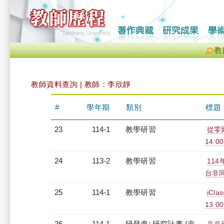
教
教師資料查詢 | 教師：李欣靜
#
學年期
類別
標題
23
114-1
教學研習
從零到
14:0
24
113-2
教學研習
11
台非同步
25
114-1
教學研習
iC
13:00
26
114-1
研發處: 研究計畫 (非