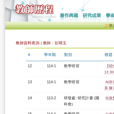
教
教師資料查詢 | 教師：彭晴玉
#
學年期
類別
標題
12
114-1
教學研習
【招
13:30
13
114-1
教學研習
AI
系 陳淑
14
113-2
研發處: 研究計畫 (國
垃圾
科會)
15
114-1
教學研習