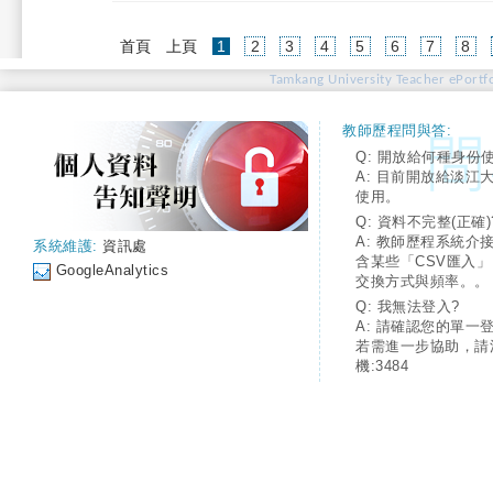
(current)
首頁
上頁
1
2
3
4
5
6
7
8
Tamkang University Teacher ePortfo
教師歷程問與答:
Q: 開放給何種身份
A: 目前開放給淡江
使用。
Q: 資料不完整(正確)
A: 教師歷程系統介
系統維護:
資訊處
含某些「CSV匯入
GoogleAnalytics
交換方式與頻率。。
Q: 我無法登入?
A: 請確認您的單一
若需進一步協助，請
機:3484