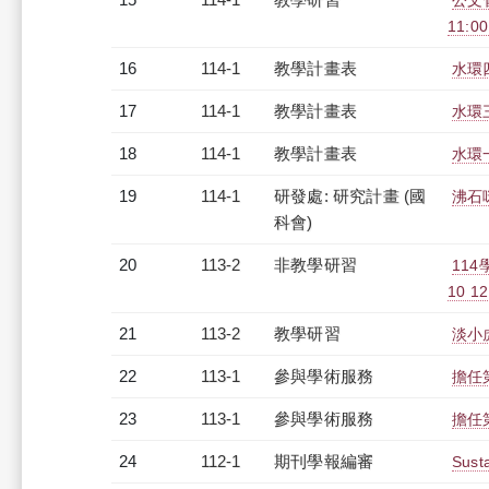
公文管
11:0
16
114-1
教學計畫表
水環四
17
114-1
教學計畫表
水環三
18
114-1
教學計畫表
水環一
19
114-1
研發處: 研究計畫 (國
沸石
科會)
20
113-2
非教學研習
11
10 12
21
113-2
教學研習
淡小虎
22
113-1
參與學術服務
擔任
23
113-1
參與學術服務
擔任
24
112-1
期刊學報編審
Sust