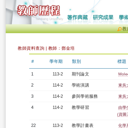
教
教師資料查詢 | 教師：鄧金培
#
學年期
類別
標題
1
113-2
期刊論文
Mole
2
114-2
學術演講
東吳
3
114-2
參與學術服務
東吳
4
114-2
教學研習
由學
(資圖系
22
113-2
教學計畫表
化學系