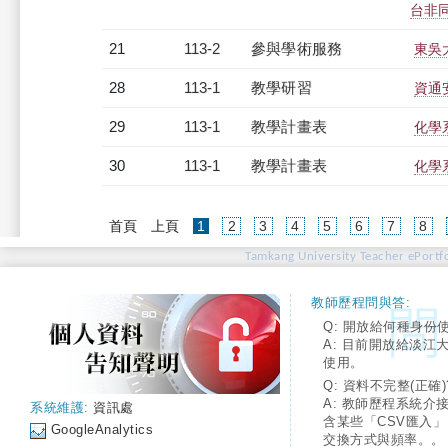
台非同步
21
113-2
參與學術服務
東吳
28
113-1
教學研習
資通安
29
113-1
教學計畫表
化學系
30
113-1
教學計畫表
化學系
(current)
首頁
上頁
1
2
3
4
5
6
7
8
Tamkang University Teacher ePortfo
教師歷程問與答:
Q: 開放給何種身份
A: 目前開放給淡江
使用。
Q: 資料不完整(正確)
A: 教師歷程系統介
系統維護:
資訊處
含某些「CSV匯入
GoogleAnalytics
交換方式與頻率。。