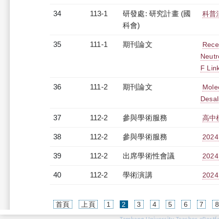
34
113-1
研發處: 研究計畫 (國
科普
科會)
35
111-1
期刊論文
Recen
Neutr
F Lin
36
111-2
期刊論文
Mole
Desal
37
112-2
參與學術服務
高中
38
112-2
參與學術服務
202
39
112-2
出席學術性會議
202
40
112-2
學術演講
202
(current)
首頁
上頁
1
2
3
4
5
6
7