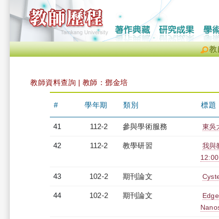
教
教師資料查詢 | 教師：鄧金培
#
學年期
類別
標題
41
112-2
參與學術服務
東吳
42
112-2
教學研習
我與
12:00
43
102-2
期刊論文
Cyste
44
102-2
期刊論文
Edge
Nano