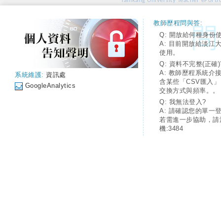
Tamkang University Teacher ePortfo
教師歷程問與答:
Q: 開放給何種身份
A: 目前開放給淡江
使用。
Q: 資料不完整(正確)
A: 教師歷程系統介
系統維護:
資訊處
含某些「CSV匯入
GoogleAnalytics
交換方式與頻率。。
Q: 我無法登入?
A: 請確認您的單一
若需進一步協助，請
機:3484