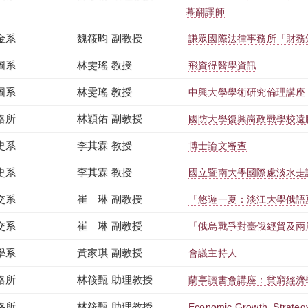
幕翻譯師
金系
魏筱昀 副教授
謙眾國際法律事務所「財務
圖系
林雯瑤 教授
飛資得醫學資訊
圖系
林雯瑤 教授
中興大學學術研究倫理講座
略所
林穎佑 副教授
國防大學復興崗政戰學校遠
史系
李其霖 教授
博士論文審查
史系
李其霖 教授
國立暨南大學國際處淡水走
交系
崔 琳 副教授
「悠遊一夏：淡江大學俄語
交系
崔 琳 副教授
「俄烏戰爭對臺俄經貿及兩
學系
黃家琪 副教授
會議主持人
略所
林筱甄 助理教授
蘭亭讀書會講座：貧窮經濟
略所
林筱甄 助理教授
Economic Growth, Strategy