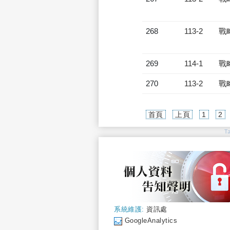
268
113-2
戰
269
114-1
戰
270
113-2
戰
首頁
上頁
1
2
T
系統維護:
資訊處
GoogleAnalytics