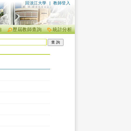
回淡江大學
|
教師登入
詢
歷屆教師查詢
統計分析