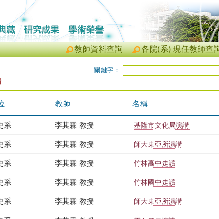
教師資料查詢
各院(系) 現任教師查
關鍵字：
講
位
教師
名稱
史系
李其霖 教授
基隆市文化局演講
史系
李其霖 教授
師大東亞所演講
史系
李其霖 教授
竹林高中走讀
史系
李其霖 教授
竹林國中走讀
史系
李其霖 教授
師大東亞所演講