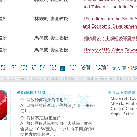
and Taiwan in the Indo-Paci
略所
林筱甄 助理教授
Roundtable on the South A
and Economic Developmen
略所
馬準威 助理教授
牆內牆外：中國網路審查制
略所
馬準威 助理教授
History of US-China-Taiwan
(current)
3
4
5
6
7
8
9
...
次頁
末頁
第 9 頁 / 結
amkang University Teacher ePortfolio System - All Rights Reserved © by OIS, T
教師歷程問與答:
適用以下瀏覽器
Microsoft IE8
Q: 開放給何種身份使用?
Mozilla Firef
A: 目前開放給淡江大學教師(含專、兼任)
Google Chro
使用。
Apple Safari
Q: 資料不完整(正確)?
A: 教師歷程系統介接自七大系統，並包
含某些「CSV匯入」；分別有不同的資料
交換方式與頻率。。