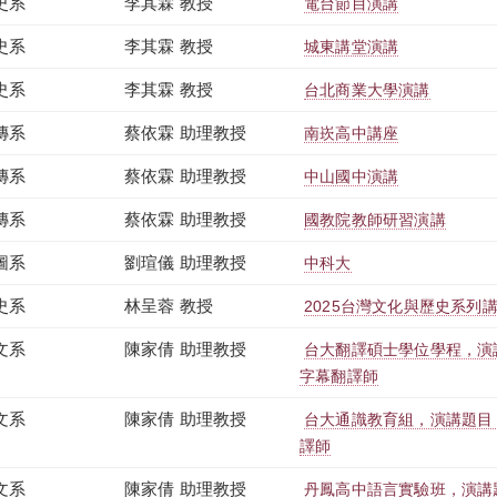
史系
李其霖 教授
電台節目演講
史系
李其霖 教授
城東講堂演講
史系
李其霖 教授
台北商業大學演講
傳系
蔡依霖 助理教授
南崁高中講座
傳系
蔡依霖 助理教授
中山國中演講
傳系
蔡依霖 助理教授
國教院教師研習演講
圖系
劉瑄儀 助理教授
中科大
史系
林呈蓉 教授
2025台灣文化與歷史系列
文系
陳家倩 助理教授
台大翻譯碩士學位學程，演
字幕翻譯師
文系
陳家倩 助理教授
台大通識教育組，演講題目
譯師
文系
陳家倩 助理教授
丹鳳高中語言實驗班，演講