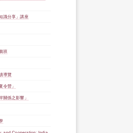
知識分享」講座
鵬班
讀導覽
夏令營」
岸關係之影響」
學
, and Cooperation: India