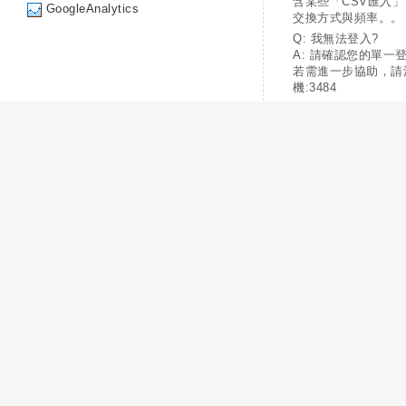
含某些「CSV匯入
GoogleAnalytics
交換方式與頻率。。
Q: 我無法登入?
A: 請確認您的單一
若需進一步協助，請
機:3484