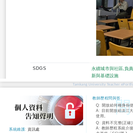
SDGS
永續城市與社區,負責
新與基礎設施
Tamkang University Teacher ePortfo
教師歷程問與答:
Q: 開放給何種身份
A: 目前開放給淡江
使用。
Q: 資料不完整(正確)
A: 教師歷程系統介
系統維護:
資訊處