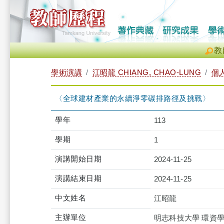
教
學術演講
江昭龍 CHIANG, CHAO-LUNG
個
〈全球建材產業的永續淨零碳排路徑及挑戰〉
學年
113
學期
1
演講開始日期
2024-11-25
演講結束日期
2024-11-25
中文姓名
江昭龍
主辦單位
明志科技大學 環資