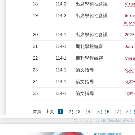
18
114-2
出席學術性會議
Visu
19
114-2
出席學術性會議
Intro
Autom
20
114-1
出席學術性會議
20
21
114-1
期刊學報編審
Jour
22
114-1
期刊學報編審
Chem
23
114-1
論文指導
化材
24
114-1
論文指導
化材
25
114-1
論文指導
化材
(current)
首頁
上頁
1
2
3
4
5
6
7
8
Tamkang University Teacher ePortfo
教師歷程問與答: