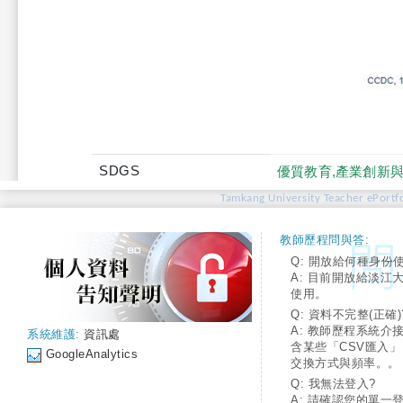
SDGS
優質教育,產業創新與
Tamkang University Teacher ePortfo
教師歷程問與答:
Q: 開放給何種身份
A: 目前開放給淡江
使用。
Q: 資料不完整(正確)
A: 教師歷程系統介
系統維護:
資訊處
含某些「CSV匯入
GoogleAnalytics
交換方式與頻率。。
Q: 我無法登入?
A: 請確認您的單一