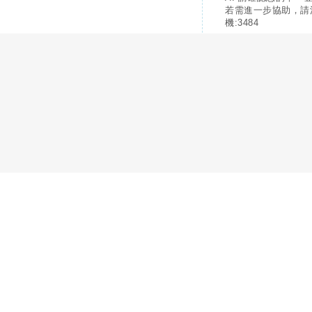
若需進一步協助，請
機:3484