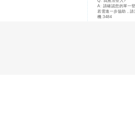
Q: 我無法登入?
A: 請確認您的單一
若需進一步協助，請
機:3484