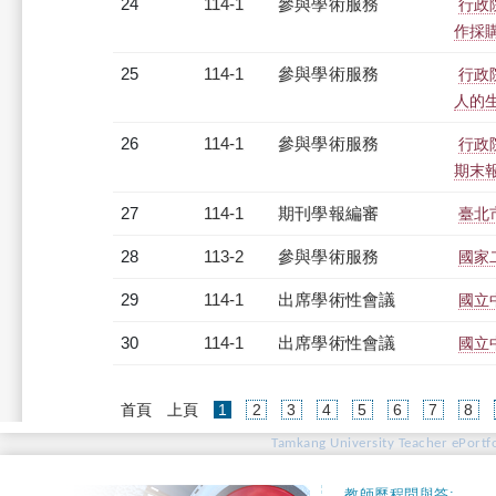
24
114-1
參與學術服務
行政
作採
25
114-1
參與學術服務
行政
人的
26
114-1
參與學術服務
行政
期末
27
114-1
期刊學報編審
臺北
28
113-2
參與學術服務
國家
29
114-1
出席學術性會議
國立
30
114-1
出席學術性會議
國立
(current)
首頁
上頁
1
2
3
4
5
6
7
8
Tamkang University Teacher ePortfo
教師歷程問與答: