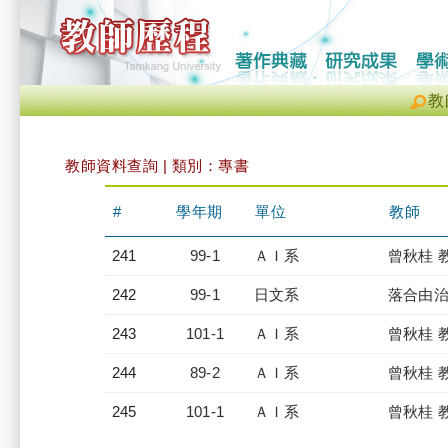
教
教師資料查詢 | 類別：專書
#
學年期
單位
教師
241
99-1
ＡＩ系
曾秋桂 
242
99-1
日文系
落合由治
243
101-1
ＡＩ系
曾秋桂 
244
89-2
ＡＩ系
曾秋桂 
245
101-1
ＡＩ系
曾秋桂 