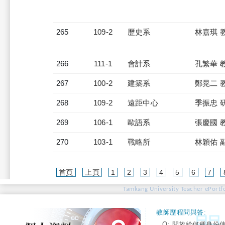
265
109-2
歷史系
林嘉琪 
266
111-1
會計系
孔繁華 
267
100-2
建築系
鄭晃二 
268
109-2
遠距中心
季振忠 
269
106-1
歐語系
張慶國 
270
103-1
戰略所
林穎佑 
首頁
上頁
1
2
3
4
5
6
7
Tamkang University Teacher ePortfo
教師歷程問與答:
Q: 開放給何種身份