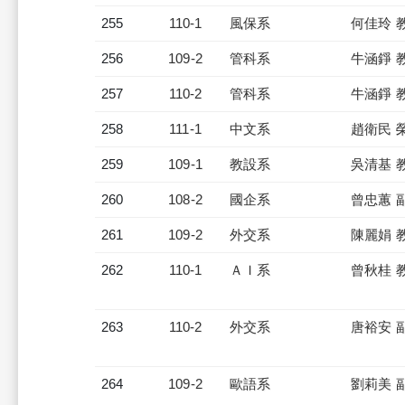
255
110-1
風保系
何佳玲 
256
109-2
管科系
牛涵錚 
257
110-2
管科系
牛涵錚 
258
111-1
中文系
趙衛民 
259
109-1
教設系
吳清基 
260
108-2
國企系
曾忠蕙 
261
109-2
外交系
陳麗娟 
262
110-1
ＡＩ系
曾秋桂 
263
110-2
外交系
唐裕安 
264
109-2
歐語系
劉莉美 