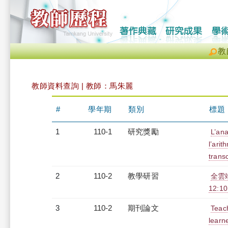
教
教師資料查詢 | 教師：馬朱麗
#
學年期
類別
標題
1
110-1
研究獎勵
L’ana
l’arit
transc
2
110-2
教學研習
全雲端
12:10
3
110-2
期刊論文
Teach
learn