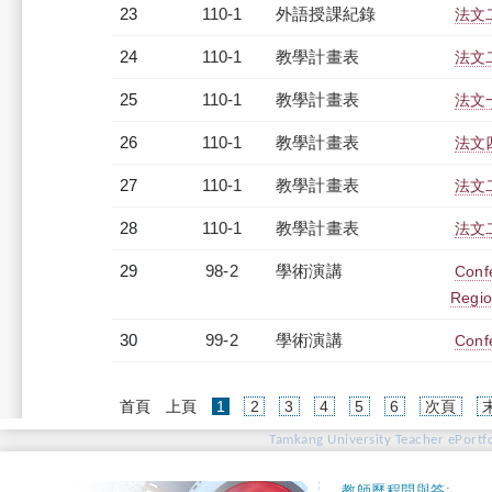
23
110-1
外語授課紀錄
法文二
24
110-1
教學計畫表
法文二
25
110-1
教學計畫表
法文一
26
110-1
教學計畫表
法文四
27
110-1
教學計畫表
法文二
28
110-1
教學計畫表
法文二
29
98-2
學術演講
Confe
Regio
30
99-2
學術演講
Conf
(current)
首頁
上頁
1
2
3
4
5
6
次頁
Tamkang University Teacher ePortfo
教師歷程問與答: