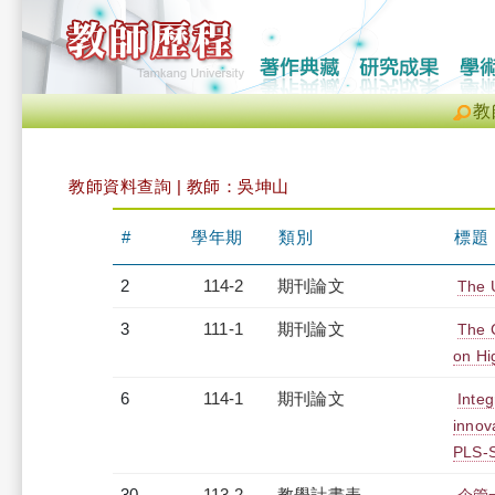
教
教師資料查詢 | 教師：吳坤山
#
學年期
類別
標題
2
114-2
期刊論文
The 
3
111-1
期刊論文
The 
on Hi
6
114-1
期刊論文
Integ
innov
PLS-
30
113-2
教學計畫表