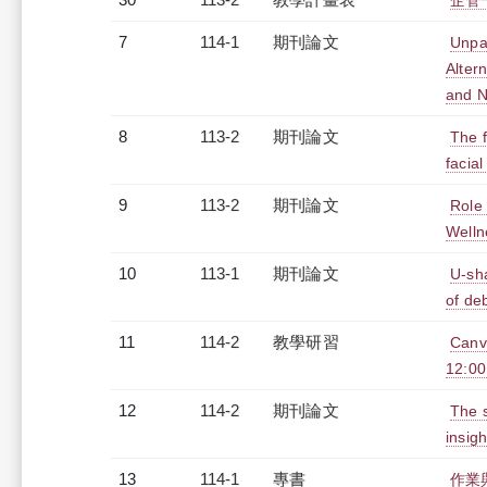
企管一
7
114-1
期刊論文
Unpa
Alter
and 
8
113-2
期刊論文
The f
facia
9
113-2
期刊論文
Role
Welln
10
113-1
期刊論文
U-sh
of de
11
114-2
教學研習
Can
12:00
12
114-2
期刊論文
The s
insig
13
114-1
專書
作業