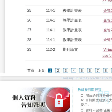
on th
25
114-1
教學計畫表
企管
26
114-1
教學計畫表
企管二
27
114-1
教學計畫表
企管四
28
114-1
教學計畫表
企管三
29
112-2
期刊論文
Virtu
usefu
(current)
首頁
上頁
1
2
3
4
5
6
7
8
Tamkang University Teacher ePortfo
教師歷程問與答:
Q: 開放給何種身份
A: 目前開放給淡江
使用。
Q: 資料不完整(正確)