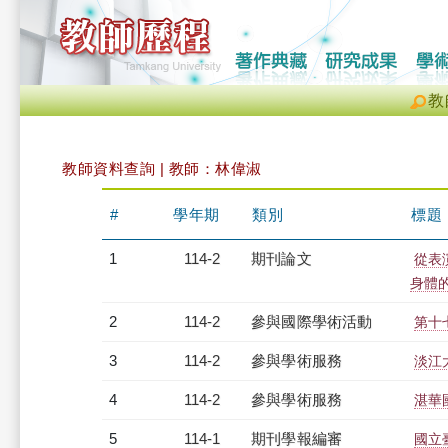
教
教師資料查詢 | 教師：林偉淑
#
學年期
類別
標題
1
114-2
期刊論文
從表
身體
2
114-2
參與國際學術活動
第十
3
114-2
參與學術服務
淡江
4
114-2
參與學術服務
湛華
5
114-1
期刊學報編審
國立