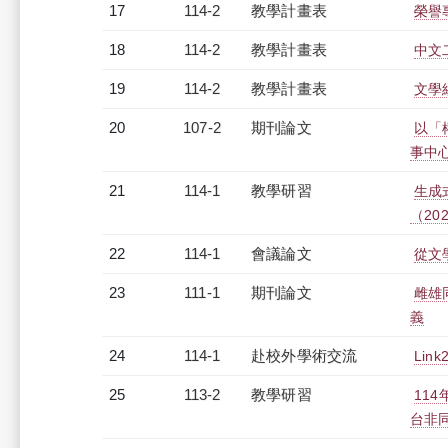
17
114-2
教學計畫表
榮譽專
18
114-2
教學計畫表
中文二
19
114-2
教學計畫表
文學
20
107-2
期刊論文
以「
事中
21
114-1
教學研習
生成
（2025
22
114-1
會議論文
從文
23
111-1
期刊論文
雌雄
義
24
114-1
赴校外學術交流
Li
25
113-2
教學研習
11
台非同步