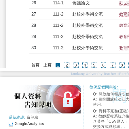
26
114-1
會議論文
勸世
27
111-2
赴校外學術交流
教育
28
111-2
赴校外學術交流
教育
29
111-2
赴校外學術交流
教育
30
111-2
赴校外學術交流
教育
(current)
首頁
上頁
1
2
3
4
5
6
7
8
Tamkang University Teacher ePortfo
教師歷程問與答:
Q: 開放給何種身份
A: 目前開放給淡江
使用。
Q: 資料不完整(正確)
A: 教師歷程系統介
系統維護:
資訊處
含某些「CSV匯入
GoogleAnalytics
交換方式與頻率。。