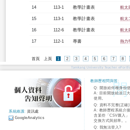
14
113-1
教學計畫表
航太四
15
113-1
教學計畫表
航太二
16
112-6
教學計畫表
航太四
17
112-1
專書
熱力學
(current)
首頁
上頁
1
2
3
4
5
6
7
8
Tamkang University Teacher ePortfo
教師歷程問與答:
Q: 開放給何種身份
A: 目前開放給淡江
使用。
Q: 資料不完整(正確)
A: 教師歷程系統介
系統維護:
資訊處
含某些「CSV匯入
GoogleAnalytics
交換方式與頻率。。
Q: 我無法登入?