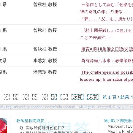
Ｉ系
曾秋桂 教授
三部作として読む『色彩を
彼の巡礼の年』の運命――
「夢」、「父」を手掛かり
Ｉ系
曾秋桂 教授
『騎士団長殺し』における
ことの差異性―
Ｉ系
曾秋桂 教授
培育AI與HI兼備之日語(外語
文系
李蕙如 教授
為有源頭活水來：教學策略
設系
潘慧玲 教授
The challenges and possibi
leadership: International p
4
5
6
7
8
9
...
次頁
末頁
第 1 頁 / 結果 4
amkang University Teacher ePortfolio System - All Rights Reserved © by OIS, T
教師歷程問與答:
適用以下瀏覽器
Microsoft IE8
Q: 開放給何種身份使用?
Mozilla Firef