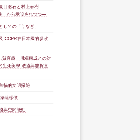
夏目漱石と村上春樹
性」から示唆されつつ―
としての「うなぎ」
ICCPR在日本國的參政
-志賀直哉、川端康成との対
學的生死美學:透過與志賀直
白貓的文明探險
建築這樣做
踐與空間能動