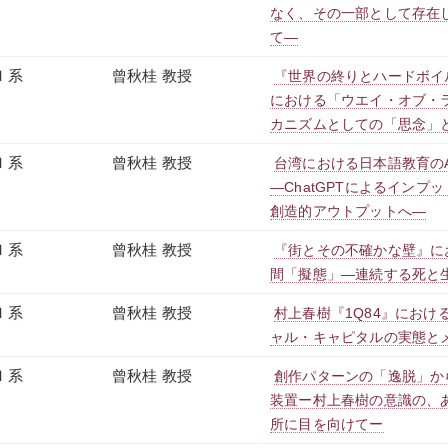
なく、その一部として存在
て―
Ｉ系
曾秋桂 教授
『世界の終りとハードボイ
における「ウエイ・オブ・ライフ」
カニズムとしての「思念」
Ｉ系
曾秋桂 教授
台湾における日本語教育のA
―ChatGPTによるインプ
創造的アウトプットへ―
Ｉ系
曾秋桂 教授
『街とその不確かな壁』に
間「擬態」―連続する死と
Ｉ系
曾秋桂 教授
村上春樹『1Q84』におけ
ャル・キャピタルの実態と
Ｉ系
曾秋桂 教授
創作パターンの「逸脱」か
装置ー村上春樹の意識の、
所に目を向けてー