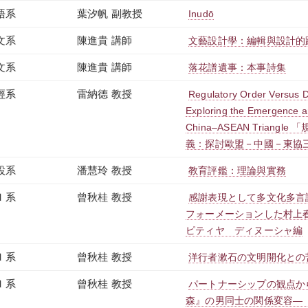
語系
葉汐帆 副教授
Inudō
文系
陳進貴 講師
文藝設計學：編輯與設計的
文系
陳進貴 講師
落花譜遺事：本事詩集
經系
雷納德 教授
Regulatory Order Versus Di
Exploring the Emergence an
China–ASEAN Triang
義：探討歐盟－中國－東協
設系
潘慧玲 教授
教育評鑑：理論與實務
Ｉ系
曾秋桂 教授
感謝表現として多文化多言
フォーメーションした村上
ピティヤ ディヌーシャ編
Ｉ系
曾秋桂 教授
洋行者漱石の文明開化との
Ｉ系
曾秋桂 教授
パートナーシップの観点か
森』の男同士の関係変容―