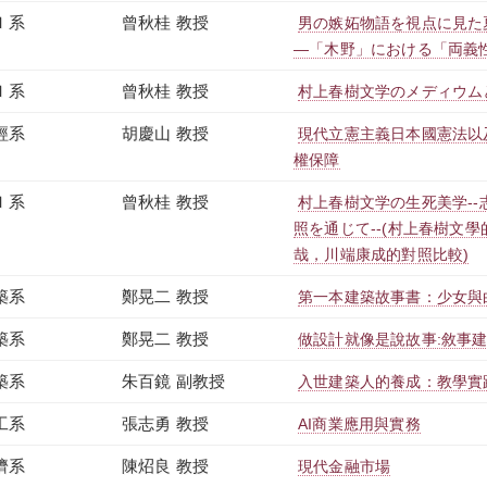
Ｉ系
曾秋桂 教授
男の嫉妬物語を視点に見た
―「木野」における「両義
Ｉ系
曾秋桂 教授
村上春樹文学のメディウム
經系
胡慶山 教授
現代立憲主義日本國憲法以及
權保障
Ｉ系
曾秋桂 教授
村上春樹文学の生死美学-
照を通じて--(村上春樹文
哉，川端康成的對照比較)
築系
鄭晃二 教授
第一本建築故事書：少女與
築系
鄭晃二 教授
做設計就像是說故事:敘事
築系
朱百鏡 副教授
入世建築人的養成：教學實
工系
張志勇 教授
AI商業應用與實務
濟系
陳炤良 教授
現代金融市場