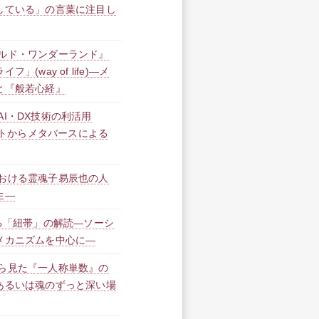
している」の言葉に注目し
ルド・ワンダーランド』
(way of life)―メ
と『般若心経』
I・DX技術の利活用
ットからメタバースによる
おける霊魂子易辰也の人
生―
る「紐帯」の解読―ソーシ
メカニズムを中心に―
ら見た『一人称単数』の
あるいは魂のずっと深い場