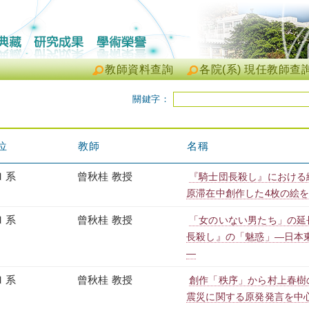
教師資料查詢
各院(系) 現任教師查
關鍵字：
位
教師
名稱
Ｉ系
曾秋桂 教授
『騎士団長殺し』における
原滞在中創作した4枚の絵
Ｉ系
曾秋桂 教授
「女のいない男たち」の延
長殺し』の「魅惑」―日本
―
Ｉ系
曾秋桂 教授
創作「秩序」から村上春樹
震災に関する原発発言を中