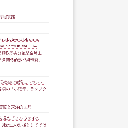
跨域實踐
stributive Globalism:
d Shifts in the EU–
le 「規範秩序與分配型全球主
三角關係的形成與轉變」
語社会の台湾にトランス
春樹の「小確幸」ランブク
苦闘と東洋的回帰
ら見た『ノルウェイの
「死は生の対極としてでは