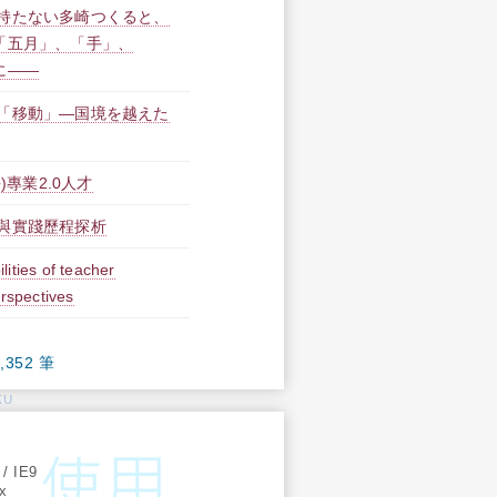
持たない多崎つくると、
「五月」、「手」、
に――
「移動」―国境を越えた
)專業2.0人才
與實踐歷程探析
lities of teacher
erspectives
,352 筆
KU
:
 / IE9
ox