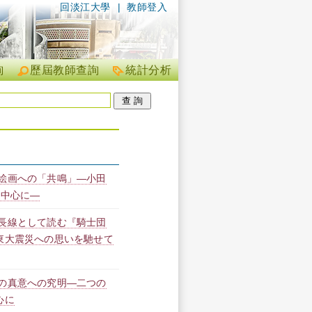
回淡江大學
|
教師登入
詢
歷屆教師查詢
統計分析
絵画への「共鳴」―小田
を中心に―
長線として読む『騎士団
東大震災への思いを馳せて
の真意への究明―二つの
心に