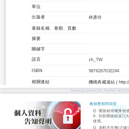
單位
出版者
林彥伶
著錄名稱、卷期、頁數
摘要
關鍵字
語言
zh_TW
ISBN
9876267032244
相關連結
機構典藏連結 ( http://tku
Tamkang University Teacher ePortfo
教師歷程問與答:
Q: 開放給何種身份
A: 目前開放給淡江
使用。
Q: 資料不完整(正確)