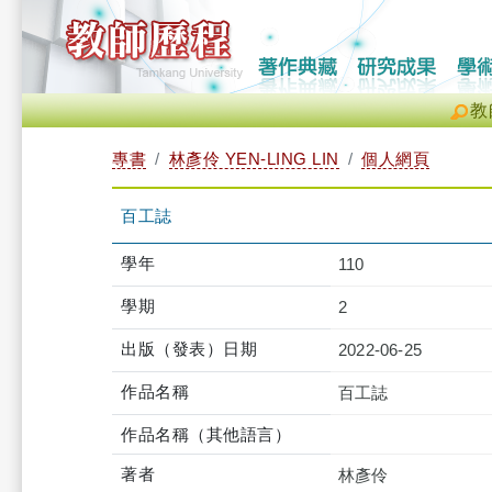
教
專書
林彥伶 YEN-LING LIN
個人網頁
百工誌
學年
110
學期
2
出版（發表）日期
2022-06-25
作品名稱
百工誌
作品名稱（其他語言）
著者
林彥伶