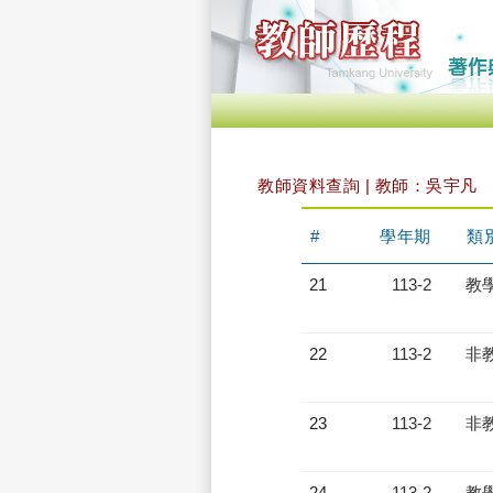
教師資料查詢 | 教師：吳宇凡
#
學年期
類
21
113-2
教
22
113-2
非
23
113-2
非
24
113-2
教