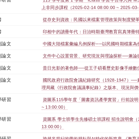
113 學年度第 2 學期「iClass 學習平台導入與 M
上非同步課程（2025-02-14 08:00:00 ~ 2025-03-
書
從存史到資政：民國以來檔案管理政策與制度變革（1
書
印相中的讀冊年代：日治時期臺灣教育寫真簿冊
刊論文
中國大陸檔案彙編凡例探析──以民國時期檔案為
刊論文
文件中心設置背景、研究現況與理論探析──兼論
刊論文
昔日光影的著色師──從王子碩看歷史影像手繪數
刊論文
國民政府行政院會議紀錄研究（1928-1947）
理局藏《行政院會議議事紀錄》之版本、現況與價
學研習
資圖系115學年度「圖書資訊產學實習」行前說明會（202
~ 13:00:00）
學研習
資圖系 學士班學生先修碩士班課程 招生說明會（2026-0
13:00:00）
學研習
跨越半世紀的學術耕耘與AI時代的新篇章-《教育