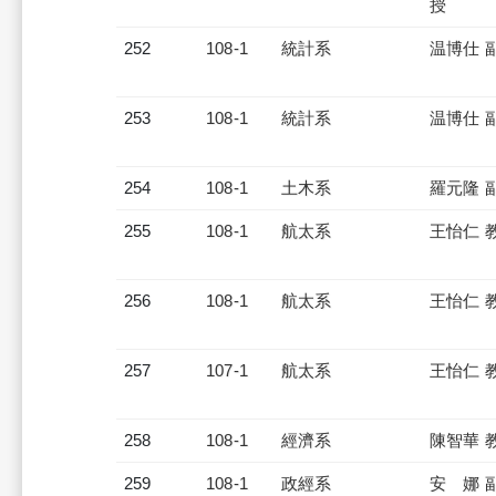
授
252
108-1
統計系
温博仕 
253
108-1
統計系
温博仕 
254
108-1
土木系
羅元隆 
255
108-1
航太系
王怡仁 
256
108-1
航太系
王怡仁 
257
107-1
航太系
王怡仁 
258
108-1
經濟系
陳智華 
259
108-1
政經系
安 娜 