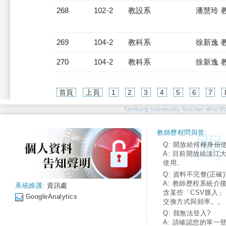
268
102-2
教設系
潘慧玲 
269
104-2
教科系
徐新逸 
270
104-2
教科系
徐新逸 
首頁
上頁
1
2
3
4
5
6
7
Tamkang University Teacher ePortfo
教師歷程問與答:
Q: 開放給何種身份
A: 目前開放給淡江
使用。
Q: 資料不完整(正確)
A: 教師歷程系統介
系統維護:
資訊處
含某些「CSV匯入
GoogleAnalytics
交換方式與頻率。。
Q: 我無法登入?
A: 請確認您的單一