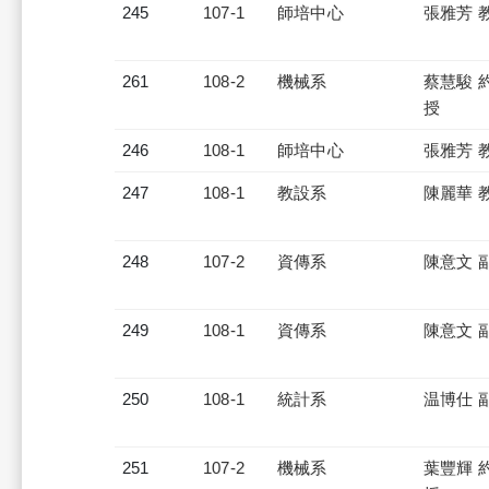
245
107-1
師培中心
張雅芳 
261
108-2
機械系
蔡慧駿 
授
246
108-1
師培中心
張雅芳 
247
108-1
教設系
陳麗華 
248
107-2
資傳系
陳意文 
249
108-1
資傳系
陳意文 
250
108-1
統計系
温博仕 
251
107-2
機械系
葉豐輝 