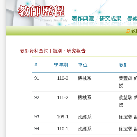
教
教師資料查詢 | 類別：研究報告
#
學年期
單位
教師
91
110-2
機械系
葉豐輝 
授
92
111-2
機械系
蔡慧駿 
授
93
109-1
政經系
徐浤馨 
94
110-1
政經系
徐浤馨 