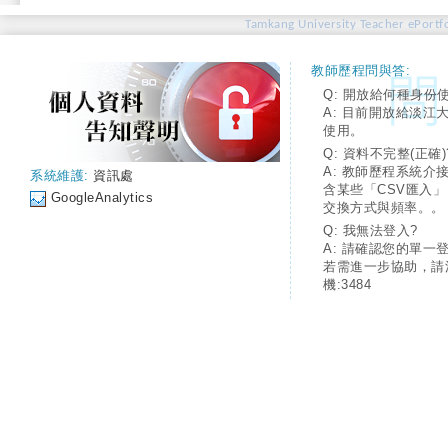
Tamkang University Teacher ePortfo
教師歷程問與答:
Q: 開放給何種身份
A: 目前開放給淡江
使用。
Q: 資料不完整(正確)
A: 教師歷程系統介
系統維護:
資訊處
含某些「CSV匯入
GoogleAnalytics
交換方式與頻率。。
Q: 我無法登入?
A: 請確認您的單一
若需進一步協助，請
機:3484