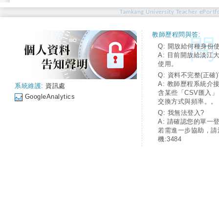
Tamkang University Teacher ePortfo
教師歷程問與答:
Q: 開放給何種身份
A: 目前開放給淡江
使用。
Q: 資料不完整(正確)
A: 教師歷程系統介
系統維護:
資訊處
含某些「CSV匯入
GoogleAnalytics
交換方式與頻率。。
Q: 我無法登入?
A: 請確認您的單一
若需進一步協助，請
機:3484