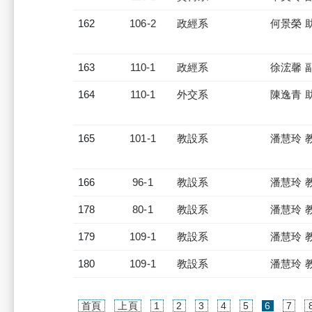
162
106-2
政經系
何景榮 
163
110-1
政經系
徐浤馨 
164
110-1
外交系
陳逸青 
165
101-1
教設系
潘慧玲 
166
96-1
教設系
潘慧玲 
178
80-1
教設系
潘慧玲 
179
109-1
教設系
潘慧玲 
180
109-1
教設系
潘慧玲 
(current)
首頁
上頁
1
2
3
4
5
6
7