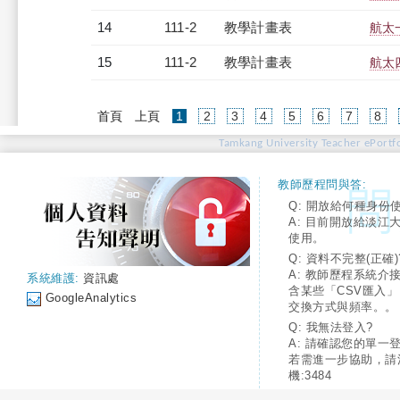
14
111-2
教學計畫表
航太一
15
111-2
教學計畫表
航太四
(current)
首頁
上頁
1
2
3
4
5
6
7
8
Tamkang University Teacher ePortfo
教師歷程問與答:
Q: 開放給何種身份
A: 目前開放給淡江
使用。
Q: 資料不完整(正確)
A: 教師歷程系統介
系統維護:
資訊處
含某些「CSV匯入
GoogleAnalytics
交換方式與頻率。。
Q: 我無法登入?
A: 請確認您的單一
若需進一步協助，請
機:3484