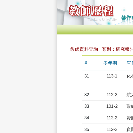
教師資料查詢 | 類別：研究報
#
學年期
單
31
113-1
化
32
112-2
航
33
101-2
政
34
112-2
資
35
112-2
資