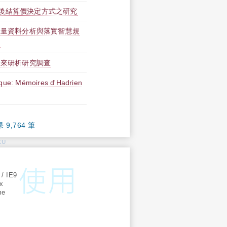
後結算價決定方式之研究
巨量資料分析與落實智慧規
告
未來研析研究調查
rique: Mémoires d'Hadrien
果 9,764 筆
KU
:
 / IE9
ox
me