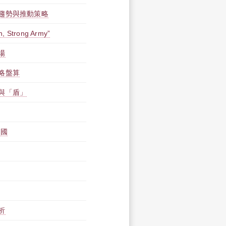
趨勢與推動策略
n, Strong Army”
場
略盤算
與「盾」
中國
析