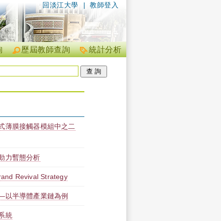
回淡江大學
|
教師登入
詢
歷屆教師查詢
統計分析
式薄膜接觸器模組中之二
動力暫態分析
and Revival Strategy
—以半導體產業鏈為例
系統