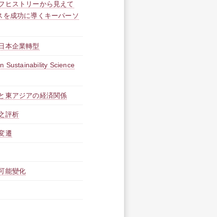
フヒストリーから見えて
スを成功に導くキーパーソ
日本企業轉型
n Sustainability Science
と東アジアの経済関係
之評析
変遷
可能變化