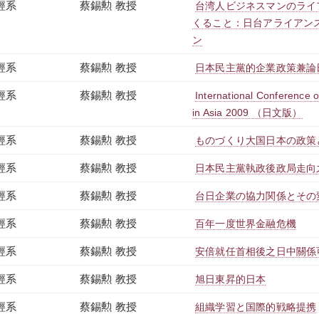
經系
蔡錫勲 教授
台湾人ビジネスマンのライ
くること：日台アライアン
ン
經系
蔡錫勲 教授
日本民主黨的企業政策兼論
經系
蔡錫勲 教授
International Conference o
in Asia 2009 （日文版）
經系
蔡錫勲 教授
ものづくり大国日本の政策
經系
蔡錫勲 教授
日本民主黨執政後政局走向
經系
蔡錫勲 教授
台日企業の協力関係とその
經系
蔡錫勲 教授
百年一度世界金融危機
經系
蔡錫勲 教授
安倍就任首相後之日中關係
經系
蔡錫勲 教授
旭日東昇的日本
經系
蔡錫勲 教授
組織学習と国際的戦略提携