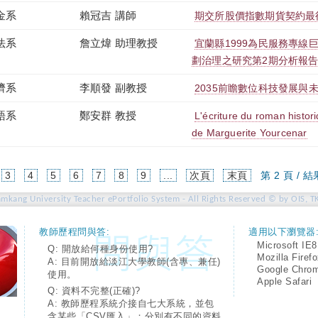
金系
賴冠吉 講師
期交所股價指數期貨契約最
法系
詹立煒 助理教授
宜蘭縣1999為民服務專線
劃治理之研究第2期分析報
濟系
李順發 副教授
2035前瞻數位科技發展與
語系
鄭安群 教授
L'écriture du roman histo
de Marguerite Yourcenar
urrent)
3
4
5
6
7
8
9
...
次頁
末頁
第 2 頁 / 結
amkang University Teacher ePortfolio System - All Rights Reserved © by OIS, T
教師歷程問與答:
適用以下瀏覽器
Microsoft IE8
Q: 開放給何種身份使用?
Mozilla Firef
A: 目前開放給淡江大學教師(含專、兼任)
Google Chro
使用。
Apple Safari
Q: 資料不完整(正確)?
A: 教師歷程系統介接自七大系統，並包
含某些「CSV匯入」；分別有不同的資料