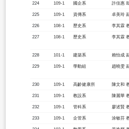
224
109-1
國企系
許佳惠 
225
109-1
資傳系
卓美玲 
226
108-1
歷史系
李其霖 
227
108-1
歷史系
李其霖 
228
101-1
建築系
賴怡成 
229
109-1
學動組
趙曉雯 
230
109-1
高齡健康所
陳文和 
231
109-1
教設系
陳麗華 
232
109-1
管科系
廖述賢 
233
109-1
企管系
涂敏芬 