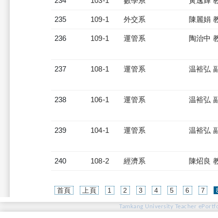
234
103-1
數學系
黃逸輝 
235
109-1
外交系
陳麗娟 
236
109-1
運管系
陶治中 
237
108-1
運管系
温裕弘 
238
106-1
運管系
温裕弘 
239
104-1
運管系
温裕弘 
240
108-2
經濟系
陳炤良 
首頁
上頁
1
2
3
4
5
6
7
Tamkang University Teacher ePortfo