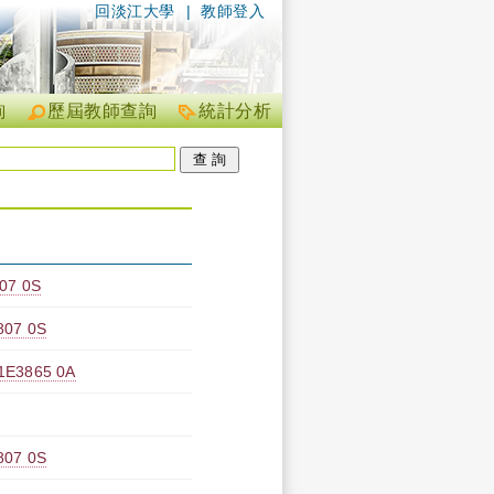
回淡江大學
|
教師登入
詢
歷屆教師查詢
統計分析
7 0S
7 0S
865 0A
7 0S