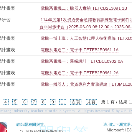
學計畫表
電機系電機二：機器人實驗 TETCB2E3091 1B
學研習
114年度第1次資通安全通識教育訓練暨電子郵件社交
台非同步學習（2025-06-03 08:12:00 ~ 2025-06-
學計畫表
電機一博士班：人工智慧代理人技術導論 TETXD1E4
學計畫表
電機系電通二：電子學 TETEB2E0961 1A
學計畫表
電機系電機一：邏輯設計 TETCB1E0902 0A
學計畫表
電機系電通二：電子學 TETEB2E0961 2A
學計畫表
電機一機器人：電資專利之實務導論 TETJM1E280
4
5
6
7
8
9
...
次頁
末頁
第 1 頁 / 結果 1
amkang University Teacher ePortfolio System - All Rights Reserved © by OIS, T
教師歷程問與答:
適用以下瀏覽器
Microsoft IE8
Q: 開放給何種身份使用?