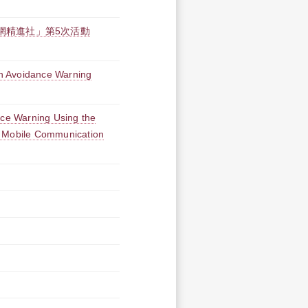
聯網精進社」第5次活動
ion Avoidance Warning
nce Warning Using the
G Mobile Communication