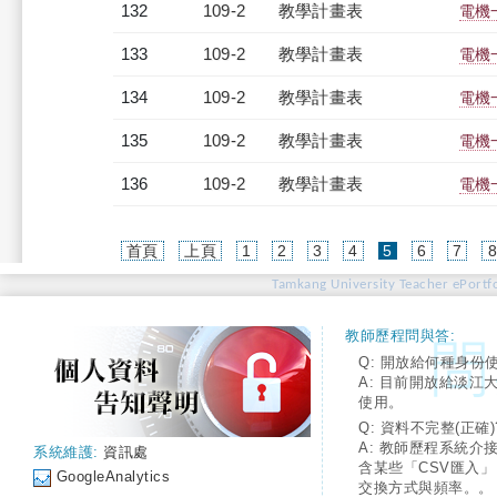
132
109-2
教學計畫表
電機
133
109-2
教學計畫表
電機一
134
109-2
教學計畫表
電機
135
109-2
教學計畫表
電機
136
109-2
教學計畫表
電機
(current)
首頁
上頁
1
2
3
4
5
6
7
Tamkang University Teacher ePortfo
教師歷程問與答:
Q: 開放給何種身份
A: 目前開放給淡江
使用。
Q: 資料不完整(正確)
A: 教師歷程系統介
系統維護:
資訊處
含某些「CSV匯入
GoogleAnalytics
交換方式與頻率。。