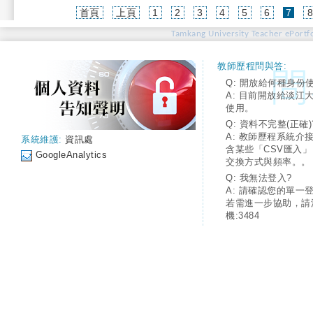
(cur
首頁
上頁
1
2
3
4
5
6
7
Tamkang University Teacher ePortfo
教師歷程問與答:
Q: 開放給何種身份
A: 目前開放給淡江
使用。
Q: 資料不完整(正確)
A: 教師歷程系統介
系統維護:
資訊處
含某些「CSV匯入
GoogleAnalytics
交換方式與頻率。。
Q: 我無法登入?
A: 請確認您的單一
若需進一步協助，請
機:3484