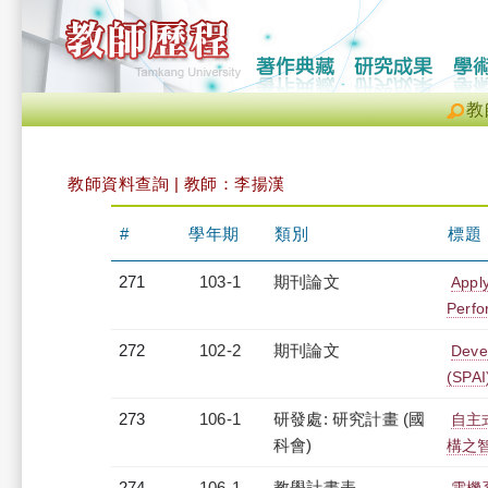
教
教師資料查詢 | 教師：李揚漢
#
學年期
類別
標題
271
103-1
期刊論文
Apply
Perfo
272
102-2
期刊論文
Deve
(SPAI
273
106-1
研發處: 研究計畫 (國
自主
科會)
構之
274
106-1
教學計畫表