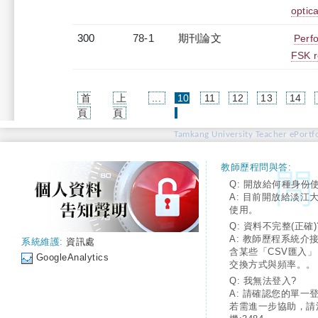
optic
300
78-1
期刊論文
Perfo
FSK r
首
上
...
10
11
12
13
14
(current)
頁
頁
Tamkang University Teacher ePortfo
教師歷程問與答:
Q: 開放給何種身份
A: 目前開放給淡江
使用。
Q: 資料不完整(正確)
A: 教師歷程系統介
系統維護:
資訊處
含某些「CSV匯入
GoogleAnalytics
交換方式與頻率。。
Q: 我無法登入?
A: 請確認您的單一
若需進一步協助，請