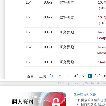
154
108-2
教學研習
10
（2020
155
108-2
教學研習
10
（2020
156
108-1
研究獎勵
Valid
Footp
157
108-1
研究獎勵
Non-
Meth
158
108-1
研究獎勵
Stud
(current)
首頁
上頁
1
2
3
4
5
6
7
Tamkang University Teacher ePortfo
教師歷程問與答:
Q: 開放給何種身份
A: 目前開放給淡江