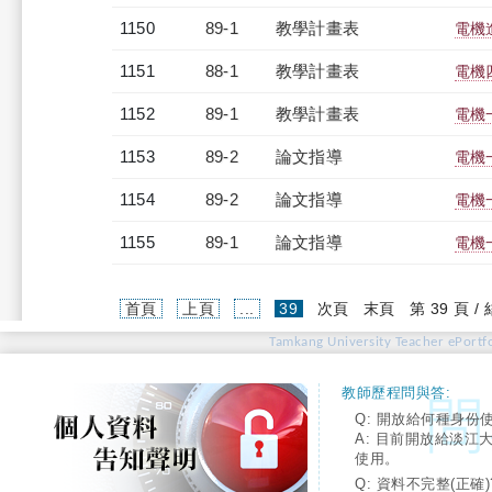
1150
89-1
教學計畫表
電機進
1151
88-1
教學計畫表
電機四
1152
89-1
教學計畫表
電機一
1153
89-2
論文指導
電機
1154
89-2
論文指導
電機
1155
89-1
論文指導
電機
(current)
首頁
上頁
...
39
次頁
末頁
第 39 頁 /
Tamkang University Teacher ePortfo
教師歷程問與答:
Q: 開放給何種身份
A: 目前開放給淡江
使用。
Q: 資料不完整(正確)