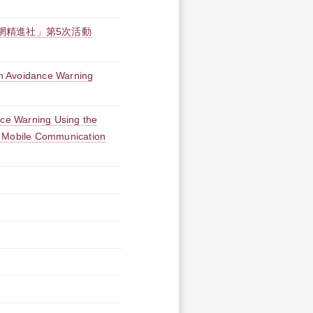
聯網精進社」第5次活動
ion Avoidance Warning
nce Warning Using the
G Mobile Communication