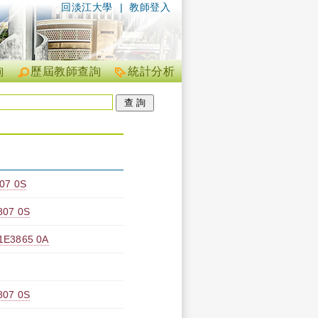
回淡江大學
|
教師登入
詢
歷屆教師查詢
統計分析
7 0S
7 0S
865 0A
7 0S