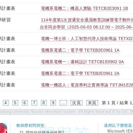
學計畫表
電機系電機二：機器人實驗 TETCB2E3091 1B
學研習
114年度第1次資通安全通識教育訓練暨電子郵件社交
台非同步學習（2025-06-03 08:12:00 ~ 2025-06-
學計畫表
電機一博士班：人工智慧代理人技術導論 TETXD1E4
學計畫表
電機系電通二：電子學 TETEB2E0961 1A
學計畫表
電機系電機一：邏輯設計 TETCB1E0902 0A
學計畫表
電機系電通二：電子學 TETEB2E0961 2A
學計畫表
電機一機器人：電資專利之實務導論 TETJM1E280
4
5
6
7
8
9
...
次頁
末頁
第 1 頁 / 結果 1
amkang University Teacher ePortfolio System - All Rights Reserved © by OIS, T
教師歷程問與答:
適用以下瀏覽器
Microsoft IE8
Q: 開放給何種身份使用?