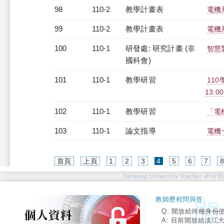
98
110-2
教學計畫表
電機系
99
110-2
教學計畫表
電機系
100
110-1
研發處: 研究計畫 (非
智慧
國科會)
101
110-1
教學研習
110
13:0
102
110-1
教學研習
「電機
103
110-1
論文指導
電機
(current)
首頁
上頁
1
2
3
4
5
6
7
Tamkang University Teacher ePortfo
教師歷程問與答:
Q: 開放給何種身份
A: 目前開放給淡江