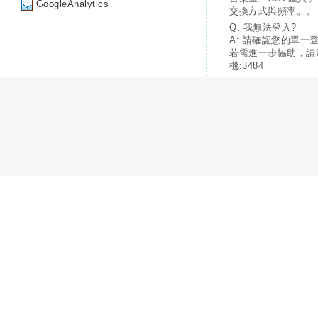
GoogleAnalytics
交換方式與頻率。。
Q: 我無法登入?
A: 請確認您的單一
若需進一步協助，請
機:3484