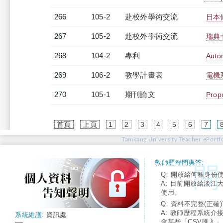
266
105-2
赴校外學術交流
日本
267
105-2
赴校外學術交流
瑞典
268
104-2
專利
Auto
269
106-2
教學計畫表
電機系
270
105-1
期刊論文
Propo
首頁
上頁
1
2
3
4
5
6
7
Tamkang University Teacher ePortfo
教師歷程問與答:
Q: 開放給何種身份
A: 目前開放給淡江
使用。
Q: 資料不完整(正確)
A: 教師歷程系統介
系統維護:
資訊處
含某些「CSV匯入