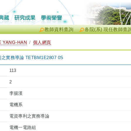
教師資料查詢
各院(系) 現任教師查
 YANG-HAN
個人網頁
務導論 TETBM1E2807 0S
113
2
李揚漢
電機系
電資專利之實務導論
電機一電路組