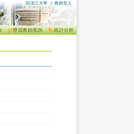
回淡江大學
|
教師登入
詢
歷屆教師查詢
統計分析