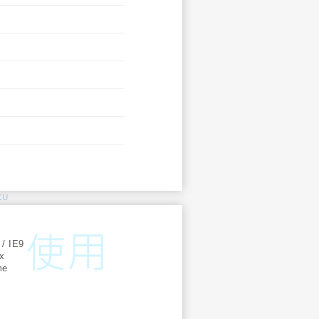
KU
:
 / IE9
ox
me