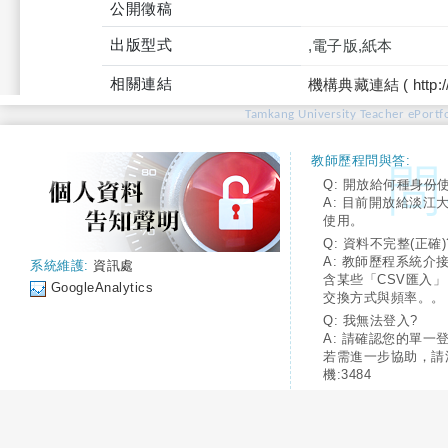
公開徵稿
出版型式
,電子版,紙本
相關連結
機構典藏連結 ( http://tku
Tamkang University Teacher ePortfo
教師歷程問與答:
Q: 開放給何種身份
A: 目前開放給淡江
使用。
Q: 資料不完整(正確)
A: 教師歷程系統介
系統維護:
資訊處
含某些「CSV匯入
GoogleAnalytics
交換方式與頻率。。
Q: 我無法登入?
A: 請確認您的單一
若需進一步協助，請
機:3484