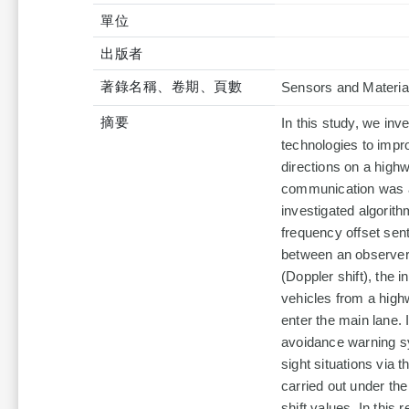
單位
出版者
著錄名稱、卷期、頁數
Sensors and Materia
摘要
In this study, we in
technologies to impro
directions on a highw
communication was ac
investigated algorith
frequency offset sen
between an observer 
(Doppler shift), the 
vehicles from a high
enter the main lane. 
avoidance warning sy
sight situations via
carried out under th
shift values. In this 