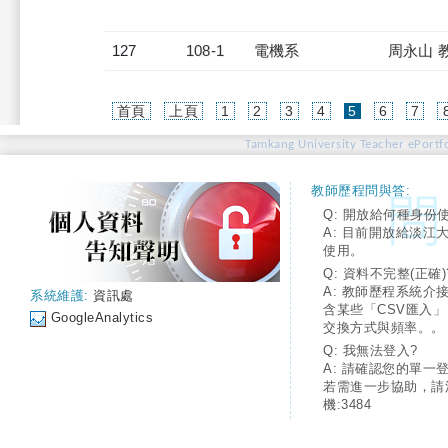
127
108-1
電機系
周永山 
(current)
首頁
上頁
1
2
3
4
5
6
7
Tamkang University Teacher ePortfo
教師歷程問與答:
Q: 開放給何種身份
A: 目前開放給淡江
使用。
Q: 資料不完整(正確)
A: 教師歷程系統介
系統維護:
資訊處
含某些「CSV匯入
GoogleAnalytics
交換方式與頻率。。
Q: 我無法登入?
A: 請確認您的單一
若需進一步協助，請
機:3484