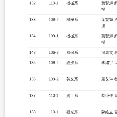
132
110-1
機械系
葉豐輝 
授
133
109-2
機械系
葉豐輝 
授
134
109-1
機械系
葉豐輝 
授
148
106-2
風保系
湯惠雯 
135
109-2
經濟系
李繼宇 
136
109-2
英文系
羅艾琳 
137
110-1
資工系
蔡憶佳 
138
110-1
觀光系
陳維立 