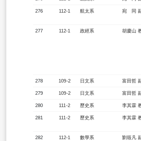
276
112-1
航太系
宛 同 
277
112-1
政經系
胡慶山 
278
109-2
日文系
富田哲 
279
109-2
日文系
富田哲 
280
111-2
歷史系
李其霖 
281
111-2
歷史系
李其霖 
282
112-1
數學系
劉筱凡 