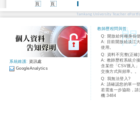
(current)
頁
頁
Tamkang University Teacher ePortfo
教師歷程問與答:
Q: 開放給何種身份
A: 目前開放給淡江
使用。
Q: 資料不完整(正確)
A: 教師歷程系統介
系統維護:
資訊處
含某些「CSV匯入
GoogleAnalytics
交換方式與頻率。。
Q: 我無法登入?
A: 請確認您的單一
若需進一步協助，請
機:3484