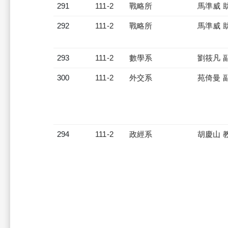
291
111-2
戰略所
馬準威 
292
111-2
戰略所
馬準威 
293
111-2
數學系
劉筱凡 
300
111-2
外交系
苑倚曼 
294
111-2
政經系
胡慶山 