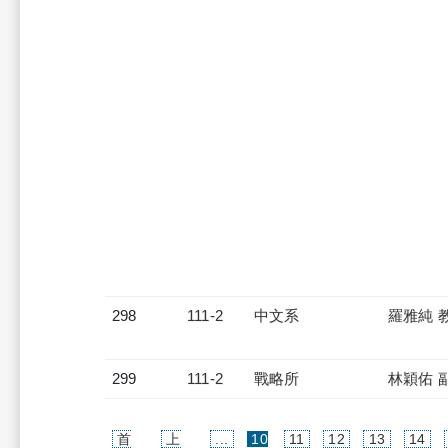
298
111-2
中文系
羅雅純 
299
111-2
戰略所
林穎佑 
首
上
...
10
11
12
13
14