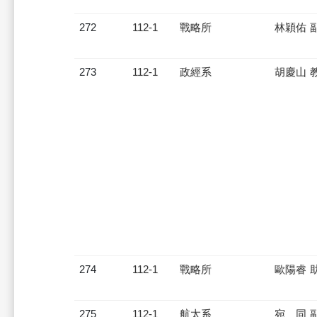
272
112-1
戰略所
林穎佑 
273
112-1
政經系
胡慶山 
274
112-1
戰略所
歐陽睿 
275
112-1
航太系
宛 同 