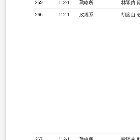
259
112-1
戰略所
林穎佑 
266
112-1
政經系
胡慶山 
267
112-1
戰略所
歐陽睿 