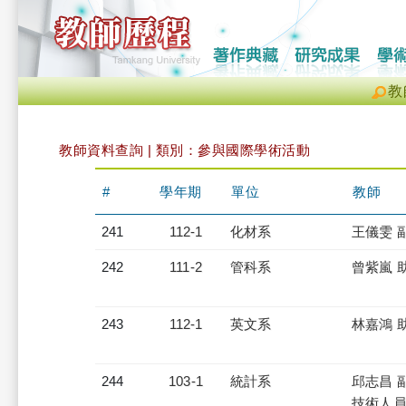
教
教師資料查詢 | 類別：參與國際學術活動
#
學年期
單位
教師
241
112-1
化材系
王儀雯 
242
111-2
管科系
曾紫嵐 
243
112-1
英文系
林嘉鴻 
244
103-1
統計系
邱志昌 
技術人