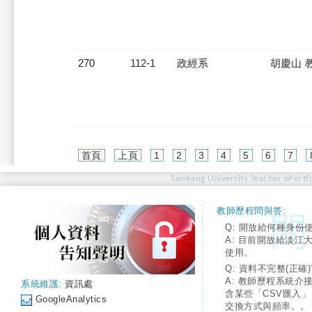
270
112-1
政經系
胡慶山 
首頁
上頁
1
2
3
4
5
6
7
Tamkang University Teacher ePortfo
教師歷程問與答:
Q: 開放給何種身份
A: 目前開放給淡江
使用。
Q: 資料不完整(正確)
A: 教師歷程系統介
系統維護:
資訊處
含某些「CSV匯入
GoogleAnalytics
交換方式與頻率。。