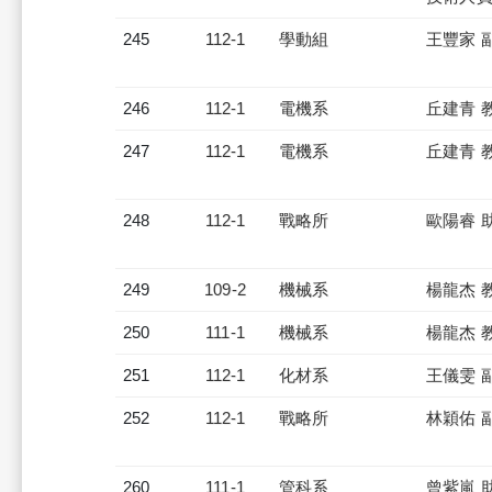
245
112-1
學動組
王豐家 
246
112-1
電機系
丘建青 
247
112-1
電機系
丘建青 
248
112-1
戰略所
歐陽睿 
249
109-2
機械系
楊龍杰 
250
111-1
機械系
楊龍杰 
251
112-1
化材系
王儀雯 
252
112-1
戰略所
林穎佑 
260
111-1
管科系
曾紫嵐 