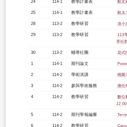
24
114-1
教學計畫表
航太四
25
114-1
教學計畫表
航太二
28
113-2
教學研習
淡小虎
29
113-2
教學研習
11
享社群活
30
113-2
輔導社團
花式
1
114-1
期刊論文
Power
2
114-2
學術演講
桃園
3
114-2
參與學術服務
擔任
4
114-2
教學研習
數位教
12:00
5
114-2
期刊學報編審
Terre
6
114-2
教學研習
Can