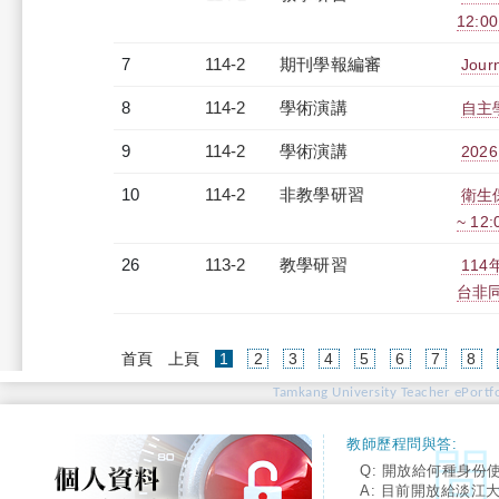
12:00
7
114-2
期刊學報編審
Journ
8
114-2
學術演講
自主
9
114-2
學術演講
2026
10
114-2
非教學研習
衛生保
~ 12
26
113-2
教學研習
11
台非同步
(current)
首頁
上頁
1
2
3
4
5
6
7
8
Tamkang University Teacher ePortfo
教師歷程問與答:
Q: 開放給何種身份
A: 目前開放給淡江