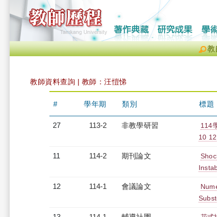
教
教師資料查詢 | 教師：汪愷悌
#
學年期
類別
標題
27
113-2
非教學研習
11
10 12
11
114-2
期刊論文
Shoc
Insta
12
114-1
會議論文
Numer
Subst
13
114-1
輔導社團