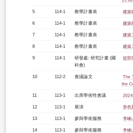
13:0
5
114-1
教學計畫表
建築四
6
114-1
教學計畫表
建築四
7
114-1
教學計畫表
建築二
8
114-1
教學計畫表
建築二
9
114-1
研發處: 研究計畫 (國
從部
科會)
10
112-2
會議論文
The T
the C
11
113-1
出席學術性會議
20
12
113-1
展演
形色
13
113-1
參與學術服務
李崠
14
113-1
參與學術服務
李崠