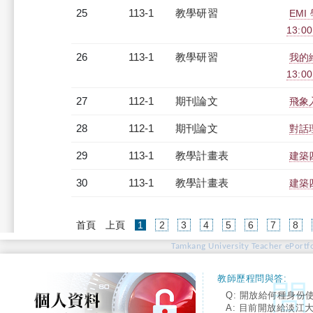
25
113-1
教學研習
EMI
13:0
26
113-1
教學研習
我的繪
13:0
27
112-1
期刊論文
飛象
28
112-1
期刊論文
對話
29
113-1
教學計畫表
建築四
30
113-1
教學計畫表
建築四
(current)
首頁
上頁
1
2
3
4
5
6
7
8
Tamkang University Teacher ePortfo
教師歷程問與答:
Q: 開放給何種身份
A: 目前開放給淡江