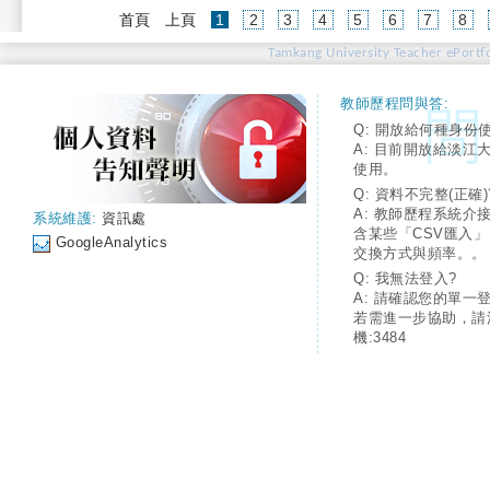
(current)
首頁
上頁
1
2
3
4
5
6
7
8
Tamkang University Teacher ePortfo
教師歷程問與答:
Q: 開放給何種身份
A: 目前開放給淡江
使用。
Q: 資料不完整(正確)
A: 教師歷程系統介
系統維護:
資訊處
含某些「CSV匯入
GoogleAnalytics
交換方式與頻率。。
Q: 我無法登入?
A: 請確認您的單一
若需進一步協助，請
機:3484