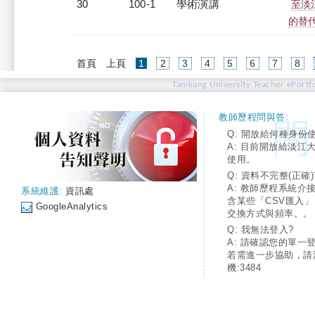
30
100-1
學術演講
至淡
的替代
(current)
首頁
上頁
1
2
3
4
5
6
7
8
Tamkang University Teacher ePortfo
教師歷程問與答:
Q: 開放給何種身份
A: 目前開放給淡江
使用。
Q: 資料不完整(正確)
A: 教師歷程系統介
系統維護:
資訊處
含某些「CSV匯入
GoogleAnalytics
交換方式與頻率。。
Q: 我無法登入?
A: 請確認您的單一
若需進一步協助，請
機:3484