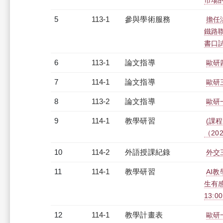
市場
5
113-1
參與學術服務
擔任
鐵路
書口
6
113-1
論文指導
歐研
7
114-1
論文指導
歐研
8
113-2
論文指導
歐研
9
114-1
教學研習
(課程
（2026
10
114-2
外語授課紀錄
外交三
11
114-1
教學研習
AI教
生有感
13:0
12
114-1
教學計畫表
歐研