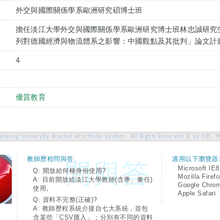
外交與國際關係學系歐洲研究碩博士班
擔任淡江大學外交與國際關係學系歐洲研究博士班林忠誠研究
列對德國經濟與物流體系之影響：中國觀點及其批判」論文計
4
優質教育
amkang University Teacher ePortfolio System - All Rights Reserved © by OIS, T
教師歷程問與答:
適用以下瀏覽器
Microsoft IE8
Q: 開放給何種身份使用?
Mozilla Firef
A: 目前開放給淡江大學教師(含專、兼任)
Google Chro
使用。
Apple Safari
Q: 資料不完整(正確)?
A: 教師歷程系統介接自七大系統，並包
含某些「CSV匯入」；分別有不同的資料