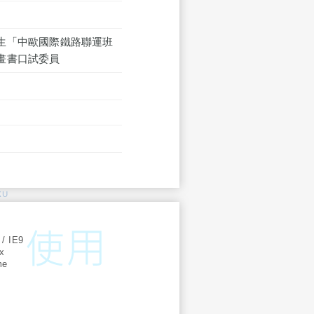
生「中歐國際鐵路聯運班
畫書口試委員
KU
:
 / IE9
ox
me