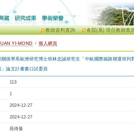
教師資料查詢
各院(系) 現任教師查
UAN YI-MOND
個人網頁
際關係學系歐洲研究博士班林忠誠研究生「中歐國際鐵路聯運班列
判」論文計畫書口試委員
113
1
2024-12-27
2024-12-27
苑倚曼